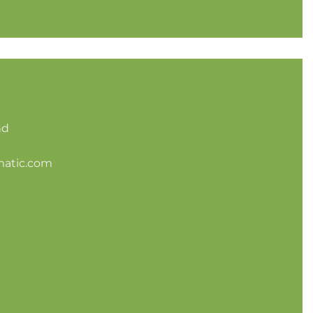
nd
matic.com