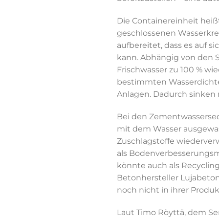
Die Containereinheit heiß
geschlossenen Wasserkreis
aufbereitet, dass es auf
kann. Abhängig von den S
Frischwasser zu 100 % wi
bestimmten Wasserdichte g
Anlagen. Dadurch sinken 
Bei den Zementwassersed
mit dem Wasser ausgewasc
Zuschlagstoffe wiederver
als Bodenverbesserungsmat
könnte auch als Recyclin
Betonhersteller Lujabeton
noch nicht in ihrer Produ
Laut Timo Röyttä, dem Ser