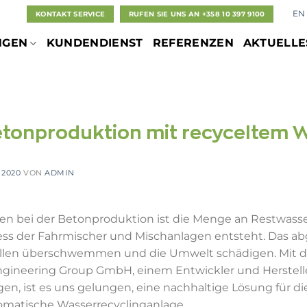
EN
KONTAKT SERVICE
RUFEN SIE UNS AN +358 10 397 9100
NGEN
KUNDENDIENST
REFERENZEN
AKTUELLE
etonproduktion mit recyceltem 
 2020
VON
ADMIN
en bei der Betonproduktion ist die Menge an Restwasse
s der Fahrmischer und Mischanlagen entsteht. Das ab
tellen überschwemmen und die Umwelt schädigen. Mit 
Engineering Group GmbH, einem Entwickler und Herstelle
en, ist es uns gelungen, eine nachhaltige Lösung für d
tomatische Wasserrecyclinganlage.