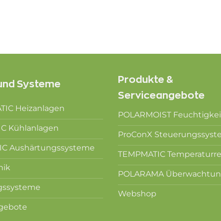
Produkte &
und Systeme
Serviceangebote
IC Heizanlagen
POLARMOIST Feuchtigkei
C Kühlanlagen
ProConX Steuerungssys
C Aushärtungssysteme
TEMPMATIC Temperaturr
nik
POLARAMA Überwachtun
gssysteme
Webshop
ngebote