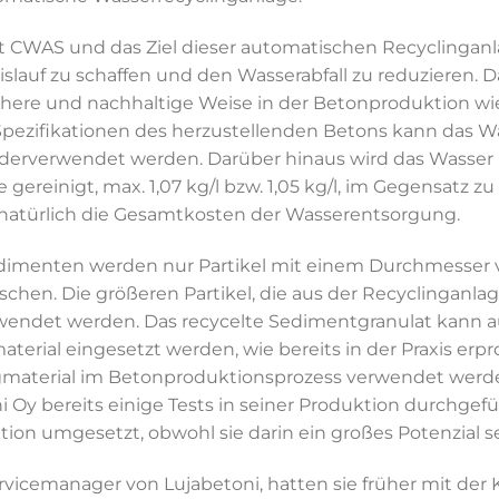
t CWAS und das Ziel dieser automatischen Recyclinganla
lauf zu schaffen und den Wasserabfall zu reduzieren. D
 sichere und nachhaltige Weise in der Betonproduktion
pezifikationen des herzustellenden Betons kann das 
ederverwendet werden. Darüber hinaus wird das Wasser n
ereinigt, max. 1,07 kg/l bzw. 1,05 kg/l, im Gegensatz 
natürlich die Gesamtkosten der Wasserentsorgung.
imenten werden nur Partikel mit einem Durchmesser v
hen. Die größeren Partikel, die aus der Recyclinganlag
wendet werden. Das recycelte Sedimentgranulat kann a
erial eingesetzt werden, wie bereits in der Praxis erpro
gmaterial im Betonproduktionsprozess verwendet werden
i Oy bereits einige Tests in seiner Produktion durchgefü
ktion umgesetzt, obwohl sie darin ein großes Potenzial s
vicemanager von Lujabetoni, hatten sie früher mit der K