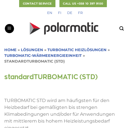
Zum
CONTACT SERVICE
CALL US +358 10 397 9100
Inhalt
EN
FI
DE
FR
springen
HOME
»
LÖSUNGEN
»
TURBOMATIC HEIZLÖSUNGEN
»
TURBOMATIC-WÄRMEENERGIEEINHEIT
»
STANDARDTURBOMATIC (STD)
standardTURBOMATIC (STD)
TURBOMATIC STD wird am häufigsten für den
Heizbedarf bei gemäßigten bis strengen
Klimabedingungen und/oder für Anwendungen
mit mittlerem bis hohem Heizleistungsbedarf
eingesetzt.