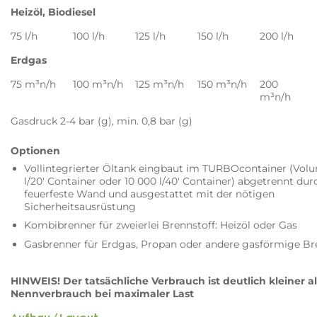
Heizöl, Biodiesel
75
l/h
100
l/h
125
l/h
150
l/h
200
l/h
Erdgas
75
m³n/h
100
m³n/h
125
m³n/h
150
m³n/h
200
m³n/h
Gasdruck 2-4 bar (g), min. 0,8 bar (g)
Optionen
Vollintegrierter Öltank eingbaut im TURBOcontainer (Vol
l/20' Container oder 10 000 l/40' Container) abgetrennt dur
feuerfeste Wand und ausgestattet mit der nötigen
Sicherheitsausrüstung
Kombibrenner für zweierlei Brennstoff: Heizöl oder Gas
Gasbrenner für Erdgas, Propan oder andere gasförmige Br
HINWEIS! Der tatsächliche Verbrauch ist deutlich kleiner al
Nennverbrauch bei maximaler Last