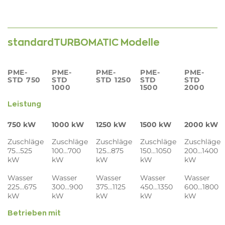
standardTURBOMATIC Modelle
PME-
PME-
PME-
PME-
PME-
STD 750
STD
STD 1250
STD
STD
1000
1500
2000
Leistung
750
kW
1000
kW
1250
kW
1500
kW
2000
kW
Zuschläge
Zuschläge
Zuschläge
Zuschläge
Zuschläge
75...525
100...700
125...875
150...1050
200...1400
kW
kW
kW
kW
kW
Wasser
Wasser
Wasser
Wasser
Wasser
225...675
300...900
375...1125
450...1350
600...1800
kW
kW
kW
kW
kW
Betrieben mit