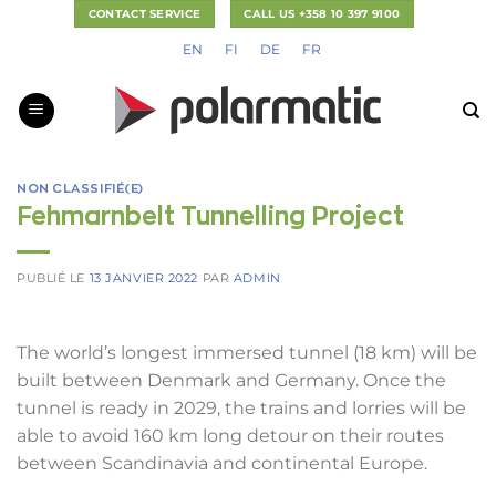
Passer
CONTACT SERVICE
CALL US +358 10 397 9100
au
EN
FI
DE
FR
contenu
NON CLASSIFIÉ(E)
Fehmarnbelt Tunnelling Project
PUBLIÉ LE
13 JANVIER 2022
PAR
ADMIN
The world’s longest immersed tunnel (18 km) will be
built between Denmark and Germany. Once the
tunnel is ready in 2029, the trains and lorries will be
able to avoid 160 km long detour on their routes
between Scandinavia and continental Europe.