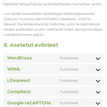
käsitellä tiettyjä tietoja henkilökohtaista mainontaa varten.
Lue näiden sosiaalisten verkostojen tietosuojalausunto
(joka voi muuttua säännöllisesti) lukeaksesi, mitä he
tekevät (henkilökohtaisilla) tiedoillasi, joita he käsittelevät
näiden evästeiden avulla. Haettavat tiedot anonymisoidaan
mahdollisimman paljon.
6. Asetetut evästeet
WordPress
Functional
Consent
to
WPML
Functional
service
Consent
wordpress
to
Litespeed
Functional
service
Consent
wpml
to
Complianz
Functional
service
Consent
litespeed
to
Google reCAPTCHA
Functional
service
Consent