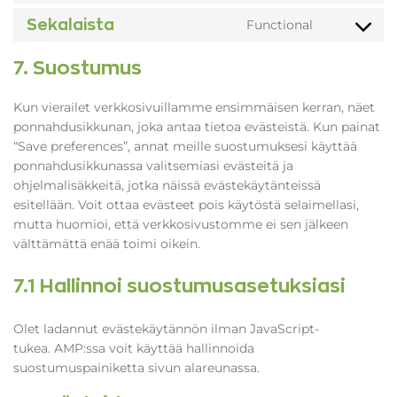
complianz
to
Sekalaista
Functional
service
Consent
google-
to
recaptcha
7. Suostumus
service
sekalaista
Kun vierailet verkkosivuillamme ensimmäisen kerran, näet
ponnahdusikkunan, joka antaa tietoa evästeistä. Kun painat
“Save preferences”, annat meille suostumuksesi käyttää
ponnahdusikkunassa valitsemiasi evästeitä ja
ohjelmalisäkkeitä, jotka näissä evästekäytänteissä
esitellään. Voit ottaa evästeet pois käytöstä selaimellasi,
mutta huomioi, että verkkosivustomme ei sen jälkeen
välttämättä enää toimi oikein.
7.1 Hallinnoi suostumusasetuksiasi
Olet ladannut evästekäytännön ilman JavaScript-
tukea. AMP:ssa voit käyttää hallinnoida
suostumuspainiketta sivun alareunassa.