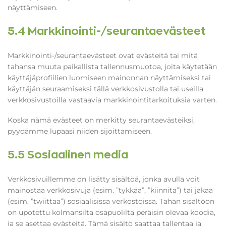
näyttämiseen.
5.4 Markkinointi-/seurantaevästeet
Markkinointi-/seurantaevästeet ovat evästeitä tai mitä
tahansa muuta paikallista tallennusmuotoa, joita käytetään
käyttäjäprofiilien luomiseen mainonnan näyttämiseksi tai
käyttäjän seuraamiseksi tällä verkkosivustolla tai useilla
verkkosivustoilla vastaavia markkinointitarkoituksia varten.
Koska nämä evästeet on merkitty seurantaevästeiksi,
pyydämme lupaasi niiden sijoittamiseen.
5.5 Sosiaalinen media
Verkkosivuillemme on lisätty sisältöä, jonka avulla voit
mainostaa verkkosivuja (esim. ”tykkää”, ”kiinnitä”) tai jakaa
(esim. ”twiittaa”) sosiaalisissa verkostoissa. Tähän sisältöön
on upotettu kolmansilta osapuolilta peräisin olevaa koodia,
ja se asettaa evästeitä. Tämä sisältö saattaa tallentaa ja