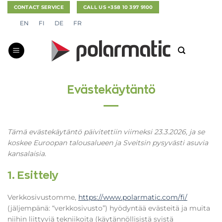
Skip
CONTACT SERVICE
CALL US +358 10 397 9100
to
EN
FI
DE
FR
content
Evästekäytäntö
Tämä evästekäytäntö päivitettiin viimeksi 23.3.2026, ja se
koskee Euroopan talousalueen ja Sveitsin pysyvästi asuvia
kansalaisia.
1. Esittely
Verkkosivustomme,
https://www.polarmatic.com/fi/
(jäljempänä: “verkkosivusto”) hyödyntää evästeitä ja muita
niihin liittyviä tekniikoita (käytännöllisistä syistä