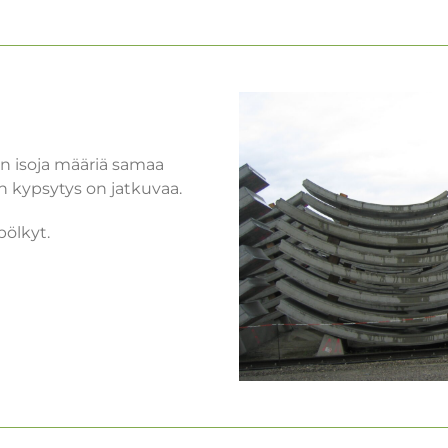
aan isoja määriä samaa
den kypsytys on jatkuvaa.
pölkyt.