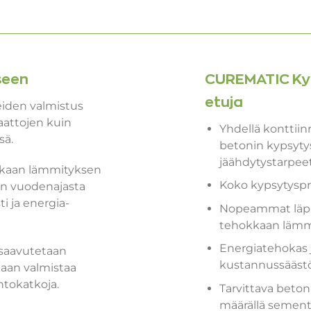
seen
CUREMATIC Kyp
etuja
eiden valmistus
aattojen kuin
Yhdellä konttiin
sä.
betonin kypsyty
jäähdytystarpee
kkaan lämmityksen
Koko kypsytyspro
an vuodenajasta
i ja energia-
Nopeammat läpi
tehokkaan lämm
Energiatehokas j
 saavutetaan
kustannussääst
daan valmistaa
ntokatkoja.
Tarvittava beto
määrällä sement