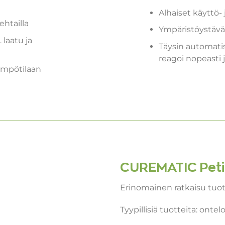
Alhaiset käyttö-
ehtailla
Ympäristöystäväl
 laatu ja
Täysin automatis
reagoi nopeasti 
lämpötilaan
CUREMATIC Peti
Erinomainen ratkaisu tuott
Tyypillisiä tuotteita: ontel