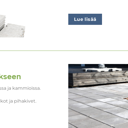
Lue lisää
kseen
ssa ja kammioissa.
kot ja pihakivet.