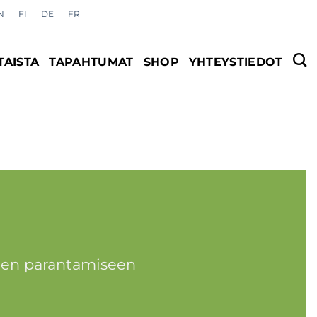
N
FI
DE
FR
AISTA
TAPAHTUMAT
SHOP
YHTEYSTIEDOT
uden parantamiseen