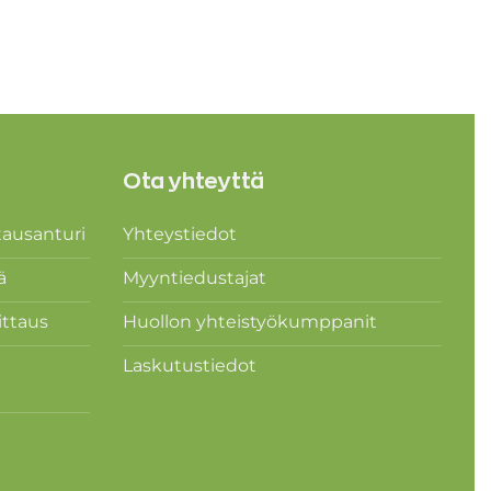
Ota yhteyttä
ausanturi
Yhteystiedot
ä
Myyntiedustajat
ttaus
Huollon yhteistyökumppanit
Laskutustiedot