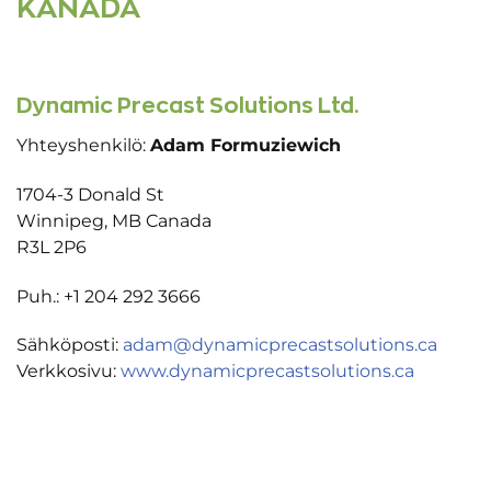
KANADA
Dynamic Precast Solutions Ltd.
Yhteyshenkilö:
Adam Formuziewich
1704-3 Donald St
Winnipeg, MB Canada
R3L 2P6
Puh.: +1 204 292 3666
Sähköposti:
adam@dynamicprecastsolutions.ca
Verkkosivu:
www.dynamicprecastsolutions.ca