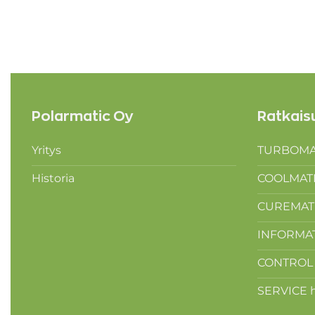
Polarmatic Oy
Ratkais
Yritys
TURBOMAT
Historia
COOLMATIC
CUREMATIC
INFORMATI
CONTROL o
SERVICE h