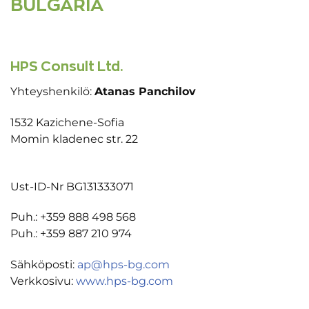
BULGARIA
HPS Consult Ltd.
Yhteyshenkilö:
Atanas Panchilov
1532 Kazichene-Sofia
Momin kladenec str. 22
Ust-ID-Nr BG131333071
Puh.: +359 888 498 568
Puh.: +359 887 210 974
Sähköposti:
ap@hps-bg.com
Verkkosivu:
www.hps-bg.com