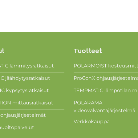
ut
Tuotteet
IC lämmitysratkaisut
POLARMOIST kosteusmitt
 jäähdytysratkaisut
ProConX ohjausjärjestelm
 kypsytysratkaisut
TEMPMATIC lämpötilan mi
ON mittausratkaisut
POLARAMA
videovalvontajärjestelmä
hjausjärjestelmät
Verkkokauppa
uoltopalvelut